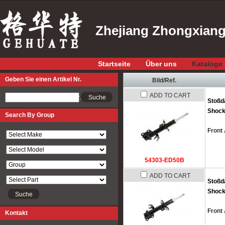
Zhejiang Zhongxiang 
Startseite
Über uns
Kataloge
Geben Sie einen Artikel Nr.
Bild/Ref.
ADD TO CART
Geben Sie einen Artikel Nr.
Stoßd
Shock
Search By Group
Front 
54303-ED50B
ADD TO CART
Stoßd
Shock
Front 
Kontakt