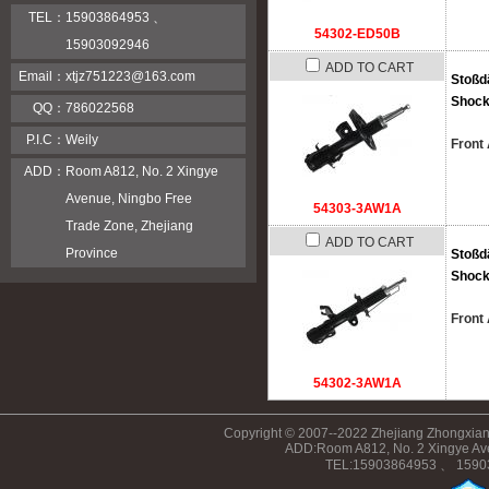
TEL：
15903864953 、
54302-ED50B
15903092946
ADD TO CART
Email：
xtjz751223@163.com
Stoßd
Shock
QQ：
786022568
P.I.C：
Weily
Front 
ADD：
Room A812, No. 2 Xingye
Avenue, Ningbo Free
54303-3AW1A
Trade Zone, Zhejiang
ADD TO CART
Province
Stoßd
Shock
Front 
54302-3AW1A
Copyright © 2007--2022 Zhejiang Zhongxiang
ADD:Room A812, No. 2 Xingye Ave
TEL:15903864953 、 15903